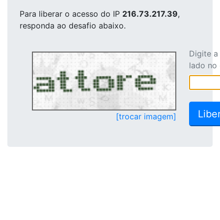
Para liberar o acesso
do IP
216.73.217.39
,
responda ao desafio abaixo.
Digite 
lado no
[trocar imagem]