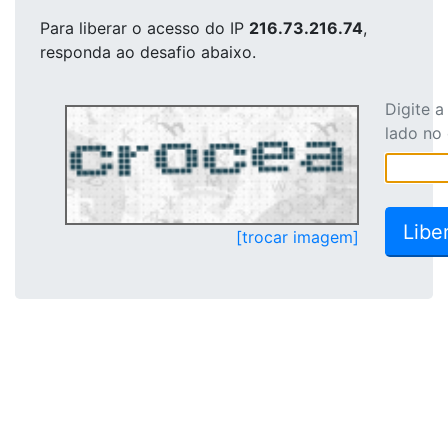
Para liberar o acesso
do IP
216.73.216.74
,
responda ao desafio abaixo.
Digite 
lado no
[trocar imagem]