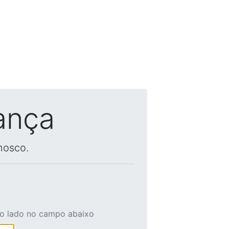
ança
nosco.
ao lado no campo abaixo