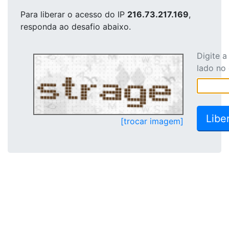
Para liberar o acesso
do IP
216.73.217.169
,
responda ao desafio abaixo.
Digite 
lado no
[trocar imagem]