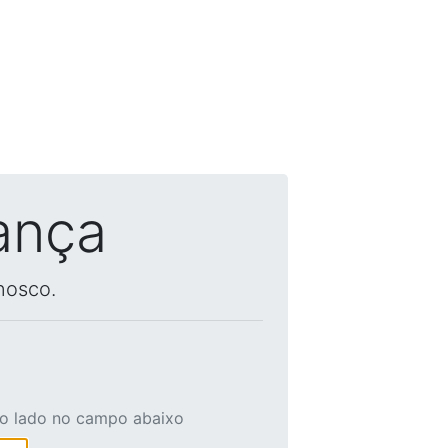
ança
nosco.
ao lado no campo abaixo