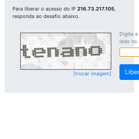
Para liberar o acesso
do IP
216.73.217.105
,
responda ao desafio abaixo.
Digite 
lado no
[trocar imagem]