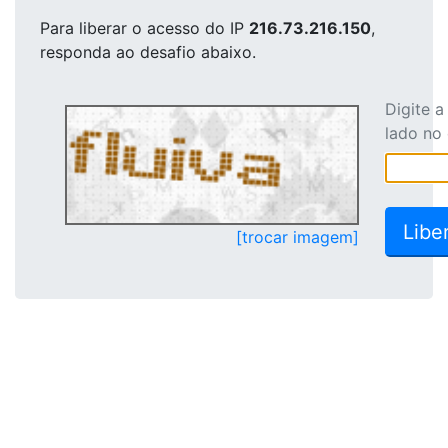
Para liberar o acesso
do IP
216.73.216.150
,
responda ao desafio abaixo.
Digite 
lado no
[trocar imagem]