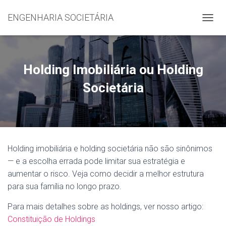
ENGENHARIA SOCIETÁRIA
A
L
T
E
R
Holding Imobiliária ou Holding
N
A
Societária
R
N
A
V
E
G
Holding imobiliária e holding societária não são sinônimos
A
Ç
— e a escolha errada pode limitar sua estratégia e
Ã
aumentar o risco. Veja como decidir a melhor estrutura
O
para sua família no longo prazo.
Para mais detalhes sobre as holdings, ver nosso artigo:
Constituição de Holdings