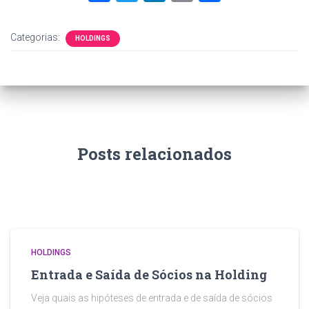
a
wi
nk
m
h
ce
tt
e
ai
ar
Categorias:
HOLDINGS
b
er
dI
l
e
o
n
ok
Posts relacionados
HOLDINGS
Entrada e Saída de Sócios na Holding
Veja quais as hipóteses de entrada e de saída de sócios