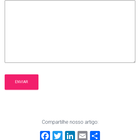
Compartilhe nosso artigo:
F
T
Li
E
S