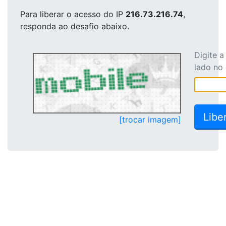
Para liberar o acesso
do IP
216.73.216.74
,
responda ao desafio abaixo.
Digite 
lado no
[trocar imagem]