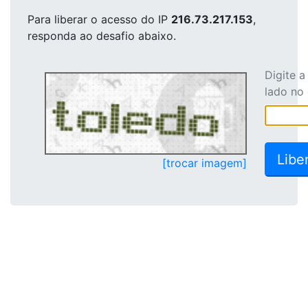
Para liberar o acesso
do IP
216.73.217.153
,
responda ao desafio abaixo.
Digite 
lado no
[trocar imagem]