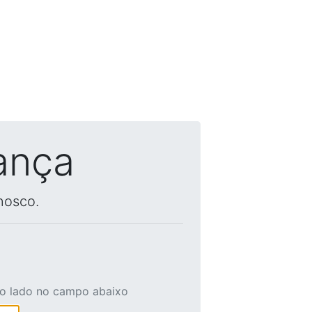
ança
nosco.
ao lado no campo abaixo