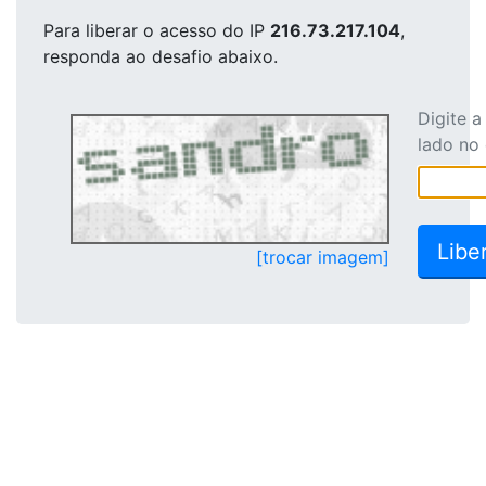
Para liberar o acesso
do IP
216.73.217.104
,
responda ao desafio abaixo.
Digite 
lado no
[trocar imagem]