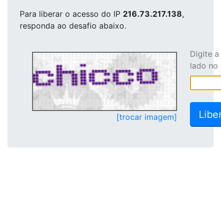
Para liberar o acesso
do IP
216.73.217.138
,
responda ao desafio abaixo.
Digite 
lado no
[trocar imagem]